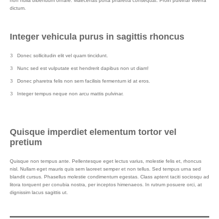
non nulla bibendum ornare. Maecenas porta pharetra consequat. Proin pulvinar viverra
dictum.
Integer vehicula purus in sagittis rhoncus
Donec sollicitudin elit vel quam tincidunt.
Nunc sed est vulputate est hendrerit dapibus non ut diam!
Donec pharetra felis non sem facilisis fermentum id at eros.
Integer tempus neque non arcu mattis pulvinar.
Quisque imperdiet elementum tortor vel
pretium
Quisque non tempus ante. Pellentesque eget lectus varius, molestie felis et, rhoncus
nisl. Nullam eget mauris quis sem laoreet semper et non tellus. Sed tempus urna sed
blandit cursus. Phasellus molestie condimentum egestas. Class aptent taciti sociosqu ad
litora torquent per conubia nostra, per inceptos himenaeos. In rutrum posuere orci, at
dignissim lacus sagittis ut.