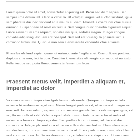
Lorem ipsum dolor sit amet, consectetur adipiscing elit.
Proin
sed diam sapien. Sed
semper urna dictum tellus lacinia vehicula. Ut volutpat, augue vel auctor tincidunt, ligula
sem pharetra dui, nec tincidunt ante mauris eu diam. Phasellus viverra nisl vitae cursus
euismod. Suspendisse sit amet est lectus. Sed congue nunc pharetra dignissim aliquet.
Fusce elementum eros aliquam, sodales nisi quis, sodales magna. Integer congue
convallis adipiscing. Aliquam erat volutpat. Sed sed erat quis ligula posuere luctus
commodo luctus felis. Quisque non sem a enim iaculis venenatis vitae at lorem.
Phasellus eleifend sapien quam, ut euismod ante fringilla eget. Cras ut libero porttitor,
dapibus ante non, lacinia odio. Curabitur id eros vitae elit feugiat commodo ut eu justo.
Pellentesque sed porta libero, venenatis fermentum lacus.
Praesent metus velit, imperdiet a aliquam et,
imperdiet ac dolor
Vivamus commodo turpis vitae ligula luctus malesuada. Quisque non turpis ac felis
molestie bibendum nec eget sem. Mauris feugiat pretium est, at iaculis est. Integer nec
eros velit. Aenean rutrum, sapien non consectetur gravida, lectus velit tristique ligula, vel
sagittis est nulla et velit. Pellentesque habitant morbi tristique senectus et netus et
malesuada fames ac turpis egestas. Sed porttitor tincidunt urna, vel placerat dui
commodo a. Integer placerat arcu et neque sollicitudin vestibulum. Etiam ullamcorper
sodales lectus, non condimentum nisi vehicula ut. Fusce pretium nisi purus, vitae blandit
velit accumsan non. In ultricies rhoncus nunc, et lobortis erat dapibus in. Ut nec diam