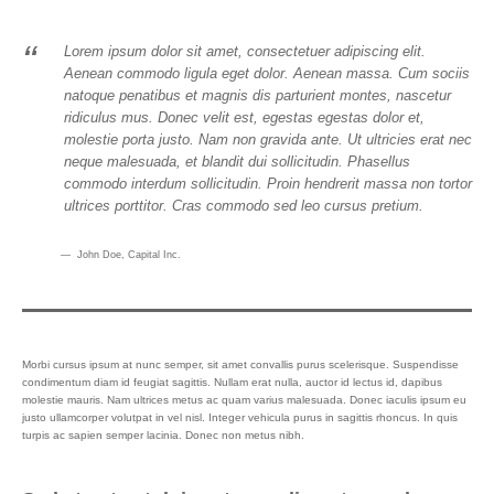
Lorem ipsum dolor sit amet, consectetuer adipiscing elit.
Aenean commodo ligula eget dolor. Aenean massa. Cum sociis
natoque penatibus et magnis dis parturient montes, nascetur
ridiculus mus. Donec velit est, egestas egestas dolor et,
molestie porta justo. Nam non gravida ante. Ut ultricies erat nec
neque malesuada, et blandit dui sollicitudin. Phasellus
commodo interdum sollicitudin. Proin hendrerit massa non tortor
ultrices porttitor. Cras commodo sed leo cursus pretium.
John Doe
, Capital Inc.
Morbi cursus ipsum at nunc semper, sit amet convallis purus scelerisque. Suspendisse
condimentum diam id feugiat sagittis. Nullam erat nulla, auctor id lectus id, dapibus
molestie mauris. Nam ultrices metus ac quam varius malesuada. Donec iaculis ipsum eu
justo ullamcorper volutpat in vel nisl. Integer vehicula purus in sagittis rhoncus. In quis
turpis ac sapien semper lacinia. Donec non metus nibh.