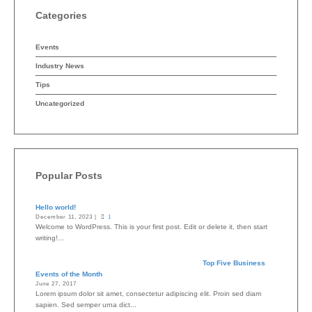
Categories
Events
Industry News
Tips
Uncategorized
Popular Posts
Hello world!
December 11, 2023 |
1
Welcome to WordPress. This is your first post. Edit or delete it, then start
writing!...
Top Five Business
Events of the Month
June 27, 2017
Lorem ipsum dolor sit amet, consectetur adipiscing elit. Proin sed diam
sapien. Sed semper urna dict...