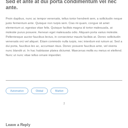
Sed et ante at dui porta condimentum vel nec
ante.
Proin dapibus, nunc ac tempor venenatis, tellus tortor hendrerit sem, a sollicitudin neque
justo fermentum ante. Quisque non turpis sem. Cras mi quam, congue sit amet
elementum ut, egestas vitae felis. Quisque facilisis magna id tortor malesuada, at
molestie purus posuere. Aenean eget malesuada odio. Aliquam porta varius molestie.
Pellentesque auctor faucibus lectus, in consectetur mauris facilisis at. Donec sollicitudin
venenatis orci vel aliquet. Etiam commodo nulla turpis, nec interdum est rutrum at. Sed a
dui porta, faucibus leo ac, accumsan risus. Donec posuere faucibus ante, vel viverra
nunc blandit ut. In hac habitasse platea dictumst. Maecenas mollis eu metus et eleifend.
Nunc ut nunc vitae tellus ornare imperdiet.
Automative
Global
Market
Leave a Reply