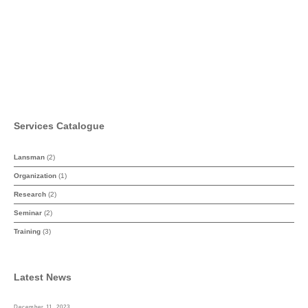
Twitter
Facebook
LinkedIn
Services Catalogue
Lansman
(2)
Organization
(1)
Research
(2)
Seminar
(2)
Training
(3)
Latest News
December 11, 2023