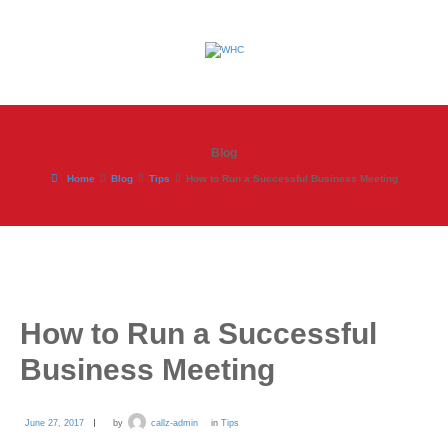
Blog
Home
Blog
Tips
How to Run a Successful Business Meeting
How to Run a Successful
Business Meeting
June 27, 2017
by
callz-admin
in
Tips